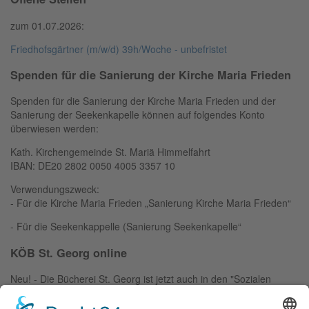
zum 01.07.2026:
Friedhofsgärtner (m/w/d) 39h/Woche - unbefristet
Spenden für die Sanierung der Kirche Maria Frieden
Spenden für die Sanierung der Kirche Maria Frieden und der
Sanierung der Seekenkapelle können auf folgendes Konto
überwiesen werden:
Kath. Kirchengemeinde St. Mariä Himmelfahrt
IBAN: DE20 2802 0050 4005 3357 10
Verwendungszweck:
- Für die Kirche Maria Frieden „Sanierung Kirche Maria Frieden“
- Für die Seekenkappelle (Sanierung Seekenkapelle“
KÖB St. Georg online
Neu! - Die Bücherei St. Georg ist jetzt auch in den "Sozialen
Medien". Einfach das Logo anklicken: