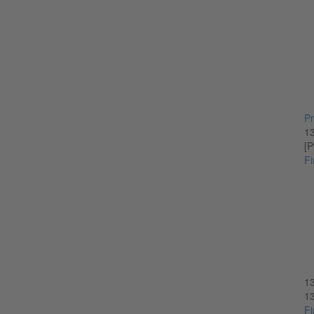
Pr
1
[P
Fi
1
1
Fi