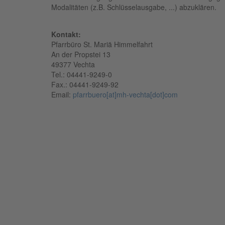
Modalitäten (z.B. Schlüsselausgabe, ...) abzuklären.
Kontakt:
Pfarrbüro St. Mariä Himmelfahrt
An der Propstei 13
49377 Vechta
Tel.: 04441-9249-0
Fax.: 04441-9249-92
Email:
pfarrbuero[at]mh-vechta[dot]com