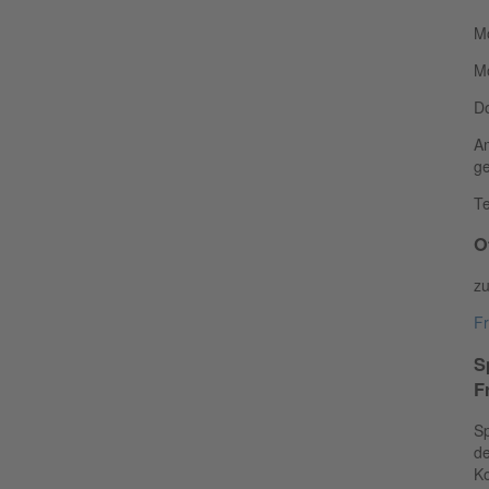
Mo
Mo
Do
Am
ge
Te
O
z
Fr
S
F
Sp
de
K