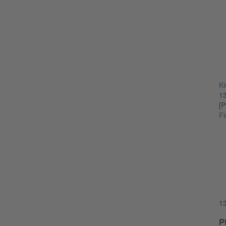
Ki
1
[P
Fi
1
P