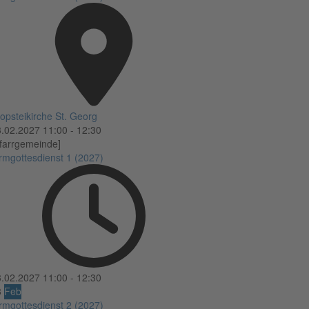
opsteikirche St. Georg
3.02.2027
11:00
-
12:30
farrgemeinde]
rmgottesdienst 1 (2027)
3.02.2027
11:00
-
12:30
3
Feb
rmgottesdienst 2 (2027)