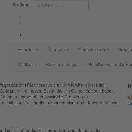
Suchen ...
Aktuelles
Über uns
Glauben leben
Gruppe
Meditation
Rückmeldebogen
Aktuelles Pastoraler R
ügt über drei Pfarrheime, die an den Kirchorten der drei
N
t. Marien ihren festen Bestandteil im Gemeindeleben haben.
ten Gruppen und Verbände sowie die Gremien wie
5
en auch zum Teil für die Erstkommunion- und Firmvorbereitung
Or
ndsätzlich über das Pfarrbüro. Dort sind ebenfalls die