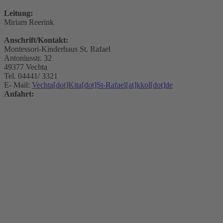
Leitung:
Miriam Reerink
Anschrift/Kontakt:
Montessori-Kinderhaus St. Rafael
Antoniusstr. 32
49377 Vechta
Tel. 04441/ 3321
E- Mail:
Vechta[dot]Kita[dot]St-Rafael[at]kkol[dot]de
Anfahrt: