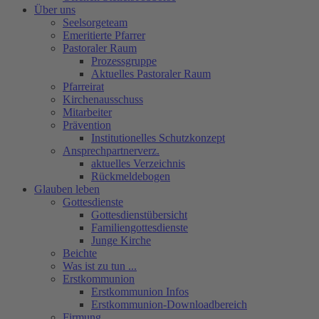
Über uns
Seelsorgeteam
Emeritierte Pfarrer
Pastoraler Raum
Prozessgruppe
Aktuelles Pastoraler Raum
Pfarreirat
Kirchenausschuss
Mitarbeiter
Prävention
Institutionelles Schutzkonzept
Ansprechpartnerverz.
aktuelles Verzeichnis
Rückmeldebogen
Glauben leben
Gottesdienste
Gottesdienstübersicht
Familiengottesdienste
Junge Kirche
Beichte
Was ist zu tun ...
Erstkommunion
Erstkommunion Infos
Erstkommunion-Downloadbereich
Firmung