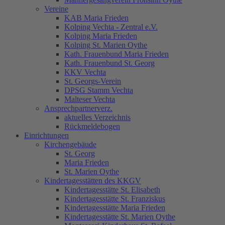
Vereine
KAB Maria Frieden
Kolping Vechta - Zentral e.V.
Kolping Maria Frieden
Kolping St. Marien Oythe
Kath. Frauenbund Maria Frieden
Kath. Frauenbund St. Georg
KKV Vechta
St. Georgs-Verein
DPSG Stamm Vechta
Malteser Vechta
Ansprechpartnerverz.
aktuelles Verzeichnis
Rückmeldebogen
Einrichtungen
Kirchengebäude
St. Georg
Maria Frieden
St. Marien Oythe
Kindertagesstätten des KKGV
Kindertagesstätte St. Elisabeth
Kindertagesstätte St. Franziskus
Kindertagesstätte Maria Frieden
Kindertagesstätte St. Marien Oythe