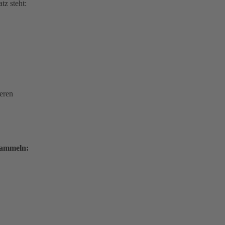
tz steht:
eren
sammeln: