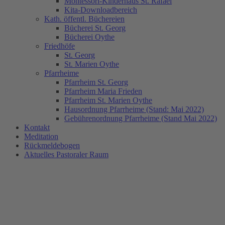
Montessori-Kinderhaus St. Rafael
Kita-Downloadbereich
Kath. öffentl. Büchereien
Bücherei St. Georg
Bücherei Oythe
Friedhöfe
St. Georg
St. Marien Oythe
Pfarrheime
Pfarrheim St. Georg
Pfarrheim Maria Frieden
Pfarrheim St. Marien Oythe
Hausordnung Pfarrheime (Stand: Mai 2022)
Gebührenordnung Pfarrheime (Stand Mai 2022)
Kontakt
Meditation
Rückmeldebogen
Aktuelles Pastoraler Raum