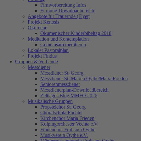
Firmvorbereitung Infos
Firmung Downloadbereich
Angebote für Trauernde (Flyer)
Projekt Kenosis
Ökumene
Ökumenischer Kinderbibeltag 2018
Meditation und Kontemplation
Gemeinsam meditieren
Lokaler Pastoralplan
Projekt Findus
Gruppen & Verbände
Messdiener
Messdiener St. Georg
Messdiener St. Marien Oythe/Maria Frieden
Seniorenmessdiener
Messdienerplan-Downloadbereich
Zeltlager-Blog MMFO 2026
Musikalische Gruppen
Propsteichor St. Georg
Choralschola Füchtel
Kirchenchor Maria Frieden
Kolpingorchester Vechta e.V.
Frauenchor Frohsinn Oythe
Musikverein Oythe e.V.
Männergesangverein Frohsinn Oythe