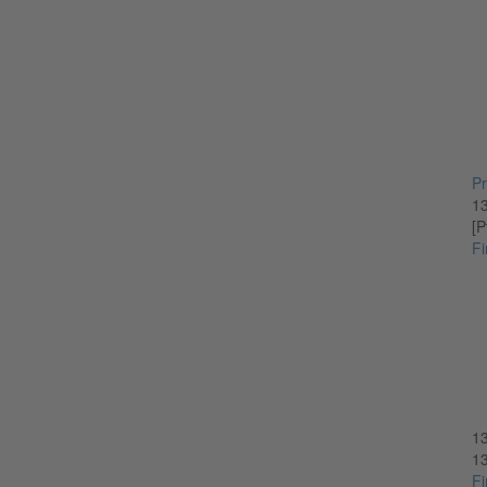
Pr
1
[P
Fi
1
1
Fi