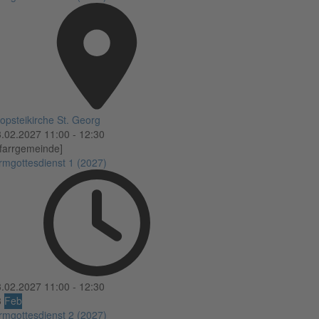
opsteikirche St. Georg
3.02.2027
11:00
-
12:30
farrgemeinde]
rmgottesdienst 1 (2027)
3.02.2027
11:00
-
12:30
3
Feb
rmgottesdienst 2 (2027)