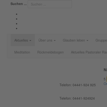
Suchen ...
Aktuelles
Über uns
Glauben leben
Gruppe
Meditation
Rückmeldebogen
Aktuelles Pastoraler R
N
5
Or
Telefon: 04441-924 925
Telefon: 04441-924924