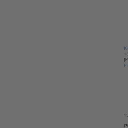
Ki
1
[P
Fi
1
P