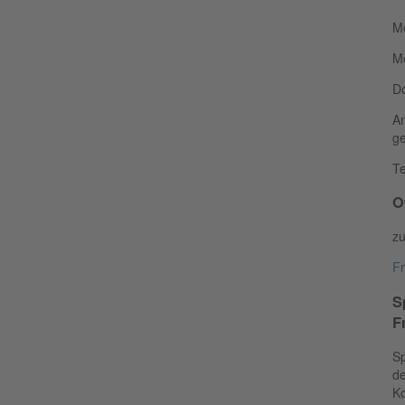
Mo
Mo
Do
Am
ge
Te
O
z
Fr
S
F
Sp
de
K