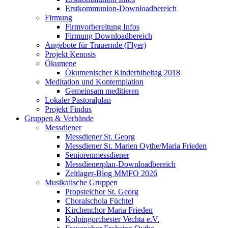
Erstkommunion-Downloadbereich
Firmung
Firmvorbereitung Infos
Firmung Downloadbereich
Angebote für Trauernde (Flyer)
Projekt Kenosis
Ökumene
Ökumenischer Kinderbibeltag 2018
Meditation und Kontemplation
Gemeinsam meditieren
Lokaler Pastoralplan
Projekt Findus
Gruppen & Verbände
Messdiener
Messdiener St. Georg
Messdiener St. Marien Oythe/Maria Frieden
Seniorenmessdiener
Messdienerplan-Downloadbereich
Zeltlager-Blog MMFO 2026
Musikalische Gruppen
Propsteichor St. Georg
Choralschola Füchtel
Kirchenchor Maria Frieden
Kolpingorchester Vechta e.V.