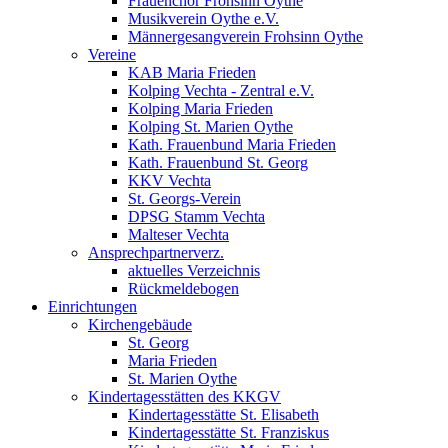
Frauenchor Frohsinn Oythe
Musikverein Oythe e.V.
Männergesangverein Frohsinn Oythe
Vereine
KAB Maria Frieden
Kolping Vechta - Zentral e.V.
Kolping Maria Frieden
Kolping St. Marien Oythe
Kath. Frauenbund Maria Frieden
Kath. Frauenbund St. Georg
KKV Vechta
St. Georgs-Verein
DPSG Stamm Vechta
Malteser Vechta
Ansprechpartnerverz.
aktuelles Verzeichnis
Rückmeldebogen
Einrichtungen
Kirchengebäude
St. Georg
Maria Frieden
St. Marien Oythe
Kindertagesstätten des KKGV
Kindertagesstätte St. Elisabeth
Kindertagesstätte St. Franziskus