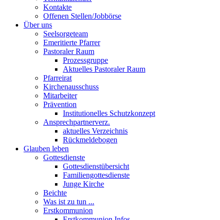
Kontakte
Offenen Stellen/Jobbörse
Über uns
Seelsorgeteam
Emeritierte Pfarrer
Pastoraler Raum
Prozessgruppe
Aktuelles Pastoraler Raum
Pfarreirat
Kirchenausschuss
Mitarbeiter
Prävention
Institutionelles Schutzkonzept
Ansprechpartnerverz.
aktuelles Verzeichnis
Rückmeldebogen
Glauben leben
Gottesdienste
Gottesdienstübersicht
Familiengottesdienste
Junge Kirche
Beichte
Was ist zu tun ...
Erstkommunion
Erstkommunion Infos