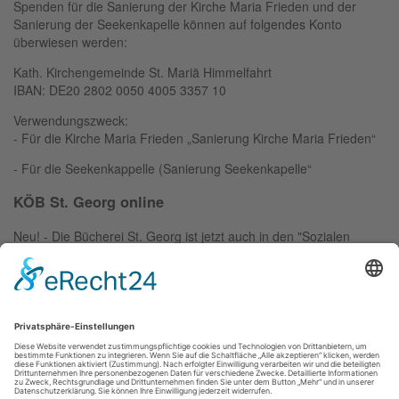
Spenden für die Sanierung der Kirche Maria Frieden und der
Sanierung der Seekenkapelle können auf folgendes Konto
überwiesen werden:
Kath. Kirchengemeinde St. Mariä Himmelfahrt
IBAN: DE20 2802 0050 4005 3357 10
Verwendungszweck:
- Für die Kirche Maria Frieden „Sanierung Kirche Maria Frieden“
- Für die Seekenkappelle (Sanierung Seekenkapelle“
KÖB St. Georg online
Neu! - Die Bücherei St. Georg ist jetzt auch in den "Sozialen
Medien". Einfach das Logo anklicken: