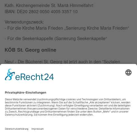
Kath. Kirchengemeinde St. Mariä Himmelfahrt
IBAN: DE20 2802 0050 4005 3357 10
Verwendungszweck:
- Für die Kirche Maria Frieden „Sanierung Kirche Maria Frieden“
- Für die Seekenkappelle (Sanierung Seekenkapelle“
KÖB St. Georg online
Neu! - Die Bücherei St. Georg ist jetzt auch in den "Sozialen
Medien". Einfach das Logo anklicken:
Kath. Kirchengemeinde St. Mariä Himmelfahrt
· An der