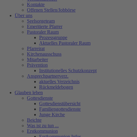
Kontakte
Offenen Stellen/Jobbörse
Über uns
Seelsorgeteam
Emeritierte Pfarrer
Pastoraler Raum
Prozessgruppe
Aktuelles Pastoraler Raum
Pfarreirat
Kirchenausschuss
Mitarbeiter
Prävention
Institutionelles Schutzkonzept
Ansprechpartnerverz.
aktuelles Verzeichnis
Rückmeldebogen
Glauben leben
Gottesdienste
Gottesdienstübersicht
Familiengottesdienste
Junge Kirche
Beichte
Was ist zu tun ...
Erstkommunion
Erstkommunion Infos