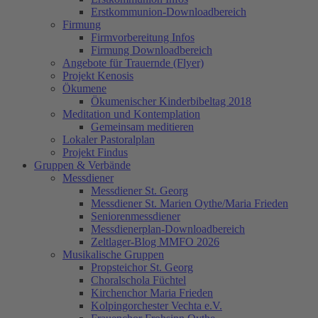
Erstkommunion-Downloadbereich
Firmung
Firmvorbereitung Infos
Firmung Downloadbereich
Angebote für Trauernde (Flyer)
Projekt Kenosis
Ökumene
Ökumenischer Kinderbibeltag 2018
Meditation und Kontemplation
Gemeinsam meditieren
Lokaler Pastoralplan
Projekt Findus
Gruppen & Verbände
Messdiener
Messdiener St. Georg
Messdiener St. Marien Oythe/Maria Frieden
Seniorenmessdiener
Messdienerplan-Downloadbereich
Zeltlager-Blog MMFO 2026
Musikalische Gruppen
Propsteichor St. Georg
Choralschola Füchtel
Kirchenchor Maria Frieden
Kolpingorchester Vechta e.V.