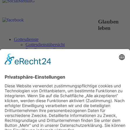
Glauben
leben
Gottesdienste
Gottesdienstübersicht
Familiengottesdienste
Junge Kirche
Beichte
Was ist zu tun ...
Erstkommunion
Erstkommunion Infos
Erstkommunion-Downloadbereich
Firmung
Firmvorbereitung Infos
Firmung Downloadbereich
Angebote für Trauernde (Flyer)
Projekt Kenosis
Ökumene
Ökumenischer Kinderbibeltag 2018
Meditation und Kontemplation
Gemeinsam meditieren