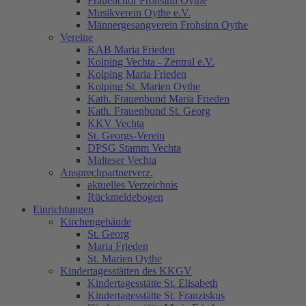
Frauenchor Frohsinn Oythe
Musikverein Oythe e.V.
Männergesangverein Frohsinn Oythe
Vereine
KAB Maria Frieden
Kolping Vechta - Zentral e.V.
Kolping Maria Frieden
Kolping St. Marien Oythe
Kath. Frauenbund Maria Frieden
Kath. Frauenbund St. Georg
KKV Vechta
St. Georgs-Verein
DPSG Stamm Vechta
Malteser Vechta
Ansprechpartnerverz.
aktuelles Verzeichnis
Rückmeldebogen
Einrichtungen
Kirchengebäude
St. Georg
Maria Frieden
St. Marien Oythe
Kindertagesstätten des KKGV
Kindertagesstätte St. Elisabeth
Kindertagesstätte St. Franziskus