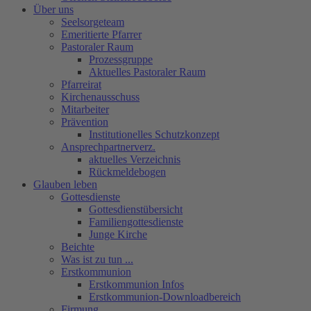
Über uns
Seelsorgeteam
Emeritierte Pfarrer
Pastoraler Raum
Prozessgruppe
Aktuelles Pastoraler Raum
Pfarreirat
Kirchenausschuss
Mitarbeiter
Prävention
Institutionelles Schutzkonzept
Ansprechpartnerverz.
aktuelles Verzeichnis
Rückmeldebogen
Glauben leben
Gottesdienste
Gottesdienstübersicht
Familiengottesdienste
Junge Kirche
Beichte
Was ist zu tun ...
Erstkommunion
Erstkommunion Infos
Erstkommunion-Downloadbereich
Firmung