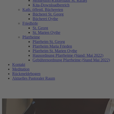
Montessori-Kinderhaus St. Rafael
Kita-Downloadbereich
Kath. öffentl. Büchereien
Bücherei St. Georg
Bücherei Oythe
Friedhöfe
St. Georg
St. Marien Oythe
Pfarrheime
Pfarrheim St. Georg
Pfarrheim Maria Frieden
Pfarrheim St. Marien Oythe
Hausordnung Pfarrheime (Stand: Mai 2022)
Gebührenordnung Pfarrheime (Stand Mai 2022)
Kontakt
Meditation
Rückmeldebogen
Aktuelles Pastoraler Raum