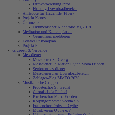
Firmvorbereitung Infos
Firmung Downloadbereich
Angebote für Trauernde (Flyer)
Projekt Kenosis
Ökumene
Ökumenischer Kinderbibeltag 2018
Meditation und Kontemplation
Gemeinsam meditieren
Lokaler Pastoralplan
Projekt Findus
Gruppen & Verbände
Messdiener
Messdiener St. Georg
Messdiener St. Marien Oythe/Maria Frieden
Seniorenmessdiener
Messdienerplan-Downloadbereich
Zeltlager-Blog MMFO 2026
Musikalische Gruppen
Propsteichor St. Georg
Choralschola Füchtel
Kirchenchor Maria Frieden
Kolpingorchester Vechta e.V.
Frauenchor Frohsinn Oythe
Musikverein Oythe e.V.
Männergesangverein Frohsinn Oythe