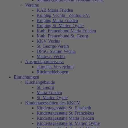
Vereine
KAB Maria Frieden
Kolping Vechta - Zentral e.V.
Kolping Maria Frieden
Kolping St. Marien Oythe
Kath. Frauenbund Maria Frieden
Kath. Frauenbund St. Georg
KKV Vechta
St. Georgs-Verein
DPSG Stamm Vechta
Malteser Vechta
Ansprechpartnerverz.
aktuelles Verzeichnis
Rückmeldebogen
Einrichtungen
Kirchengebäude
St. Georg
Maria Frieden
St. Marien Oythe
Kindertagesstätten des KKGV
Kindertagesstätte St. Elisabeth
Kindertagesstätte St. Franziskus
Kindertagesstätte Maria Frieden
Kindertagesstätte St. Marien Oythe