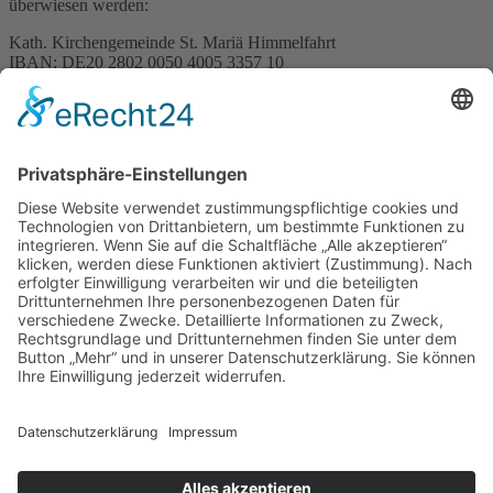
überwiesen werden:
Kath. Kirchengemeinde St. Mariä Himmelfahrt
IBAN: DE20 2802 0050 4005 3357 10
Verwendungszweck:
- Für die Kirche Maria Frieden „Sanierung Kirche Maria Frieden“
- Für die Seekenkappelle (Sanierung Seekenkapelle“
KÖB St. Georg online
Neu! - Die Bücherei St. Georg ist jetzt auch in den "Sozialen
Medien". Einfach das Logo anklicken:
Kath. Kirchengemeinde St. Mariä Himmelfahrt
· An der Propstei