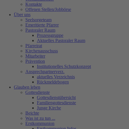
Kontakte
Offenen Stellen/Jobbörse
Über uns
Seelsorgeteam
Emeritierte Pfarrer
Pastoraler Raum
Prozessgruppe
Aktuelles Pastoraler Raum
Pfarreirat
Kirchenausschuss
Mitarbeiter
Prävention
Institutionelles Schutzkonzept
Ansprechpartnerverz.
aktuelles Verzeichnis
Rückmeldebogen
Glauben leben
Gottesdienste
Gottesdienstübersicht
Familiengottesdienste
Junge Kirche
Beichte
Was ist zu tun ...
Erstkommunion
Erstkommunion Infos