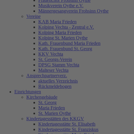
Frauenchor Frohsinn Oythe
Musikverein Oythe e.V.
Männergesangverein Frohsinn Oythe
Vereine
KAB Maria Frieden
Kolping Vechta - Zentral e.V.
Kolping Maria Frieden
Kolping St. Marien Oythe
Kath. Frauenbund Maria Frieden
Kath. Frauenbund St. Georg
KKV Vechta
St. Georgs-Verein
DPSG Stamm Vechta
Malteser Vechta
Ansprechpartnerverz.
aktuelles Verzeichnis
Rückmeldebogen
Einrichtungen
Kirchengebäude
St. Georg
Maria Frieden
St. Marien Oythe
Kindertagesstätten des KKGV
Kindertagesstätte St. Elisabeth
Kindertagesstätte St. Franziskus