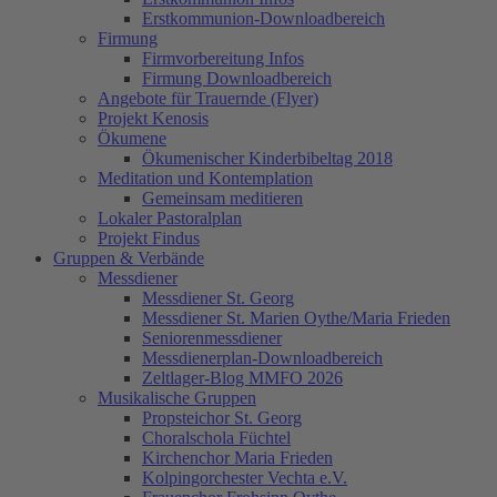
Erstkommunion-Downloadbereich
Firmung
Firmvorbereitung Infos
Firmung Downloadbereich
Angebote für Trauernde (Flyer)
Projekt Kenosis
Ökumene
Ökumenischer Kinderbibeltag 2018
Meditation und Kontemplation
Gemeinsam meditieren
Lokaler Pastoralplan
Projekt Findus
Gruppen & Verbände
Messdiener
Messdiener St. Georg
Messdiener St. Marien Oythe/Maria Frieden
Seniorenmessdiener
Messdienerplan-Downloadbereich
Zeltlager-Blog MMFO 2026
Musikalische Gruppen
Propsteichor St. Georg
Choralschola Füchtel
Kirchenchor Maria Frieden
Kolpingorchester Vechta e.V.