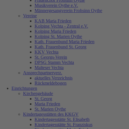
Frauenchor Frohsinn Oythe
Musikverein Oythe e.V.
Männergesangverein Frohsinn Oythe
Vereine
KAB Maria Frieden
Kolping Vechta - Zentral e.V.
Kolping Maria Frieden
Kolping St. Marien Oythe
Kath. Frauenbund Maria Frieden
Kath. Frauenbund St. Georg
KKV Vechta
St. Georgs-Verein
DPSG Stamm Vechta
Malteser Vechta
Ansprechpartnerverz.
aktuelles Verzeichnis
Rückmeldebogen
Einrichtungen
Kirchengebäude
St. Georg
Maria Frieden
St. Marien Oythe
Kindertagesstätten des KKGV
Kindertagesstätte St. Elisabeth
Kindertagesstätte St. Franziskus