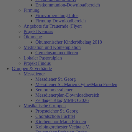
Erstkommunion-Downloadbereich
Firmung
Firmvorbereitung Infos
Firmung Downloadbereich
Angebote für Trauernde (Flyer)
Projekt Kenosis
Ökumene
Ökumenischer Kinderbibeltag 2018
Meditation und Kontemplation
Gemeinsam meditieren
Lokaler Pastoralplan
Projekt Findus
Gruppen & Verbände
Messdiener
Messdiener St. Georg
Messdiener St. Marien Oythe/Maria Frieden
Seniorenmessdiener
Messdienerplan-Downloadbereich
Zeltlager-Blog MMFO 2026
Musikalische Gruppen
Propsteichor St. Georg
Choralschola Füchtel
Kirchenchor Maria Frieden
Kolpingorchester Vechta e.V.