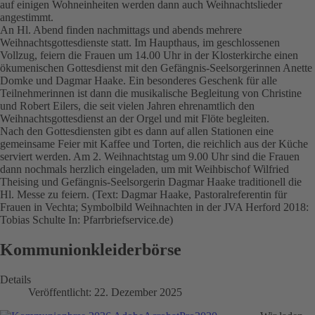
auf einigen Wohneinheiten werden dann auch Weihnachtslieder
angestimmt.
An Hl. Abend finden nachmittags und abends mehrere
Weihnachtsgottesdienste statt. Im Haupthaus, im geschlossenen
Vollzug, feiern die Frauen um 14.00 Uhr in der Klosterkirche einen
ökumenischen Gottesdienst mit den Gefängnis-Seelsorgerinnen Anette
Domke und Dagmar Haake. Ein besonderes Geschenk für alle
Teilnehmerinnen ist dann die musikalische Begleitung von Christine
und Robert Eilers, die seit vielen Jahren ehrenamtlich den
Weihnachtsgottesdienst an der Orgel und mit Flöte begleiten.
Nach den Gottesdiensten gibt es dann auf allen Stationen eine
gemeinsame Feier mit Kaffee und Torten, die reichlich aus der Küche
serviert werden. Am 2. Weihnachtstag um 9.00 Uhr sind die Frauen
dann nochmals herzlich eingeladen, um mit Weihbischof Wilfried
Theising und Gefängnis-Seelsorgerin Dagmar Haake traditionell die
Hl. Messe zu feiern. (Text: Dagmar Haake, Pastoralreferentin für
Frauen in Vechta; Symbolbild Weihnachten in der JVA Herford 2018:
Tobias Schulte In: Pfarrbriefservice.de)
Kommunionkleiderbörse
Details
Veröffentlicht: 22. Dezember 2025