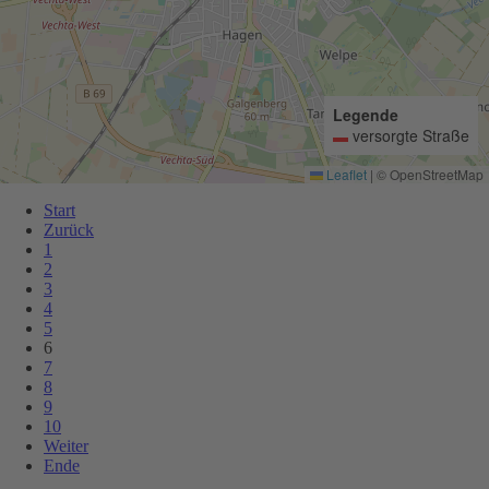
Legende
▬
versorgte Straße
Leaflet
|
© OpenStreetMap
Start
Zurück
1
2
3
4
5
6
7
8
9
10
Weiter
Ende