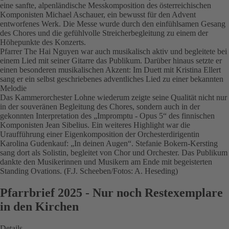
eine sanfte, alpenländische Messkomposition des österreichischen
Komponisten Michael Aschauer, ein bewusst für den Advent
entworfenes Werk. Die Messe wurde durch den einfühlsamen Gesang
des Chores und die gefühlvolle Streicherbegleitung zu einem der
Höhepunkte des Konzerts.
Pfarrer The Hai Nguyen war auch musikalisch aktiv und begleitete bei
einem Lied mit seiner Gitarre das Publikum. Darüber hinaus setzte er
einen besonderen musikalischen Akzent: Im Duett mit Kristina Ellert
sang er ein selbst geschriebenes adventliches Lied zu einer bekannten
Melodie
Das Kammerorchester Lohne wiederum zeigte seine Qualität nicht nur
in der souveränen Begleitung des Chores, sondern auch in der
gekonnten Interpretation des „Impromptu - Opus 5“ des finnischen
Komponisten Jean Sibelius. Ein weiteres Highlight war die
Uraufführung einer Eigenkomposition der Orchesterdirigentin
Karolina Gudenkauf: „In deinen Augen“. Stefanie Bokern-Kersting
sang dort als Solistin, begleitet von Chor und Orchester. Das Publikum
dankte den Musikerinnen und Musikern am Ende mit begeisterten
Standing Ovations. (F.J. Scheeben/Fotos: A. Heseding)
Pfarrbrief 2025 - Nur noch Restexemplare
in den Kirchen
Details