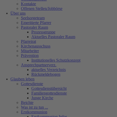
Kontakte
Offenen Stellen/Jobbörse
Über uns
Seelsorgeteam
Emeritierte Pfarrer
Pastoraler Raum
Prozessgruppe
Aktuelles Pastoraler Raum
Pfarreirat
Kirchenausschuss
Mitarbeiter
Prävention
Institutionelles Schutzkonzept
Ansprechpartnerverz.
aktuelles Verzeichnis
Rückmeldebogen
Glauben leben
Gottesdienste
Gottesdienstübersicht
Familiengottesdienste
Junge Kirche
Beichte
Was ist zu tun ...
Erstkommunion
Erstkommunion Infos