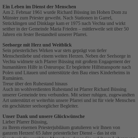
Ein Leben im Dienst der Menschen
Am 2. Februar 1961 wurde Richard Büssing im Hohen Dom zu
Münster zum Priester geweiht. Nach Stationen in Garrel,
Strücklingen und Dinklage kam er 1975 nach Vechta und wirkt
seither in der Gemeinde Maria Frieden – mittlerweile seit über 50
Jahren ein fester Bestandteil unserer Pfarrei.
Seelsorge mit Herz und Weitblick
Sein priesterliches Wirken war stets geprägt von tiefer
Menschenliebe und einem weiten Herzen. Neben der Seelsorge in
Vechta widmete sich Pfarrer Büssing mit großem Engagement der
humanitären Hilfe in Osteuropa: Er begleitete Hilfstransporte nach
Polen und Litauen und unterstützte den Bau eines Kinderheims in
Rumänien.
Treue über den Ruhestand hinaus
Auch im wohlverdienten Ruhestand ist Pfarrer Richard Büssing
unserer Gemeinde treu verbunden. Mit seiner ruhigen, zugewandten
Art unterstützt er weiterhin unsere Pfarrei und ist für viele Menschen
ein geschätzter seelsorglicher Begleiter.
Unser Dank und unsere Glückwünsche
Lieber Pfarrer Büssing,
zu Ihrem eisernen Priesterjubiläum gratulieren wir Ihnen von
ganzem Herzen! 65 Jahre priesterlicher Dienst – das ist ein