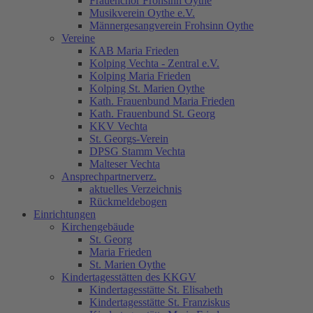
Frauenchor Frohsinn Oythe
Musikverein Oythe e.V.
Männergesangverein Frohsinn Oythe
Vereine
KAB Maria Frieden
Kolping Vechta - Zentral e.V.
Kolping Maria Frieden
Kolping St. Marien Oythe
Kath. Frauenbund Maria Frieden
Kath. Frauenbund St. Georg
KKV Vechta
St. Georgs-Verein
DPSG Stamm Vechta
Malteser Vechta
Ansprechpartnerverz.
aktuelles Verzeichnis
Rückmeldebogen
Einrichtungen
Kirchengebäude
St. Georg
Maria Frieden
St. Marien Oythe
Kindertagesstätten des KKGV
Kindertagesstätte St. Elisabeth
Kindertagesstätte St. Franziskus