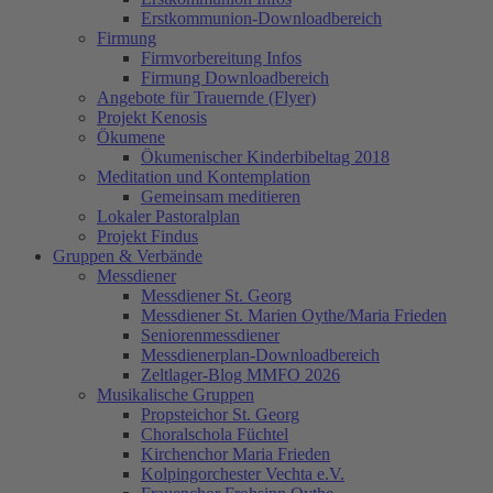
Erstkommunion-Downloadbereich
Firmung
Firmvorbereitung Infos
Firmung Downloadbereich
Angebote für Trauernde (Flyer)
Projekt Kenosis
Ökumene
Ökumenischer Kinderbibeltag 2018
Meditation und Kontemplation
Gemeinsam meditieren
Lokaler Pastoralplan
Projekt Findus
Gruppen & Verbände
Messdiener
Messdiener St. Georg
Messdiener St. Marien Oythe/Maria Frieden
Seniorenmessdiener
Messdienerplan-Downloadbereich
Zeltlager-Blog MMFO 2026
Musikalische Gruppen
Propsteichor St. Georg
Choralschola Füchtel
Kirchenchor Maria Frieden
Kolpingorchester Vechta e.V.