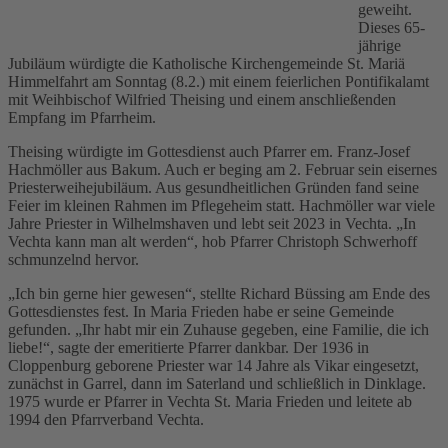
geweiht.
Dieses 65-
jährige
Jubiläum würdigte die Katholische Kirchengemeinde St. Mariä
Himmelfahrt am Sonntag (8.2.) mit einem feierlichen Pontifikalamt
mit Weihbischof Wilfried Theising und einem anschließenden
Empfang im Pfarrheim.
Theising würdigte im Gottesdienst auch Pfarrer em. Franz-Josef
Hachmöller aus Bakum. Auch er beging am 2. Februar sein eisernes
Priesterweihejubiläum. Aus gesundheitlichen Gründen fand seine
Feier im kleinen Rahmen im Pflegeheim statt. Hachmöller war viele
Jahre Priester in Wilhelmshaven und lebt seit 2023 in Vechta. „In
Vechta kann man alt werden“, hob Pfarrer Christoph Schwerhoff
schmunzelnd hervor.
„Ich bin gerne hier gewesen“, stellte Richard Büssing am Ende des
Gottesdienstes fest. In Maria Frieden habe er seine Gemeinde
gefunden. „Ihr habt mir ein Zuhause gegeben, eine Familie, die ich
liebe!“, sagte der emeritierte Pfarrer dankbar. Der 1936 in
Cloppenburg geborene Priester war 14 Jahre als Vikar eingesetzt,
zunächst in Garrel, dann im Saterland und schließlich in Dinklage.
1975 wurde er Pfarrer in Vechta St. Maria Frieden und leitete ab
1994 den Pfarrverband Vechta.