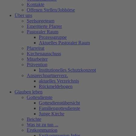
Kontakte
Offenen Stellen/Jobbörse
Über uns
Seelsorgeteam
Emeritierte Pfarrer
Pastoraler Raum
Prozessgruppe
Aktuelles Pastoraler Raum
Pfarreirat
Kirchenausschuss
Mitarbeiter
Prävention
Institutionelles Schutzkonzept
Ansprechpartnerverz.
aktuelles Verzeichnis
Rückmeldebogen
Glauben leben
Gottesdienste
Gottesdienstübersicht
Familiengottesdienste
Junge Kirche
Beichte
Was ist zu tun ...
Erstkommunion
Erstkommunion Infos