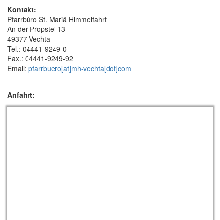
Kontakt:
Pfarrbüro St. Mariä Himmelfahrt
An der Propstei 13
49377 Vechta
Tel.: 04441-9249-0
Fax.: 04441-9249-92
Email:
pfarrbuero[at]mh-vechta[dot]com
Anfahrt: