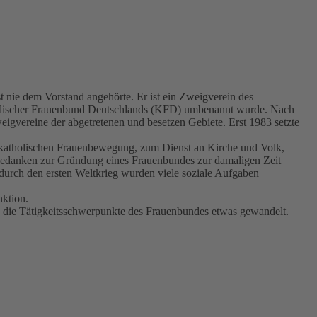
nie dem Vorstand angehörte. Er ist ein Zweigverein des
holischer Frauenbund Deutschlands (KFD) umbenannt wurde. Nach
gvereine der abgetretenen und besetzen Gebiete. Erst 1983 setzte
r katholischen Frauenbewegung, zum Dienst an Kirche und Volk,
itgedanken zur Gründung eines Frauenbundes zur damaligen Zeit
 durch den ersten Weltkrieg wurden viele soziale Aufgaben
nktion.
 die Tätigkeitsschwerpunkte des Frauenbundes etwas gewandelt.