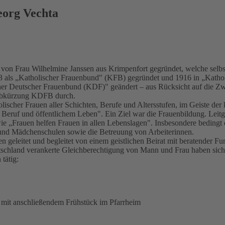
eorg Vechta
n Frau Wilhelmine Janssen aus Krimpenfort gegründet, welche selbst 
03 als „Katholischer Frauenbund" (KFB) gegründet und 1916 in „Kat
er Deutscher Frauenbund (KDF)" geändert – aus Rücksicht auf die Zwei
e Abkürzung KDFB durch.
ischer Frauen aller Schichten, Berufe und Altersstufen, im Geiste de
e, Beruf und öffentlichem Leben". Ein Ziel war die Frauenbildung. Le
wie „Frauen helfen Frauen in allen Lebenslagen". Insbesondere bedingt
und Mädchenschulen sowie die Betreuung von Arbeiterinnen.
geleitet und begleitet von einem geistlichen Beirat mit beratender Fu
tschland verankerte Gleichberechtigung von Mann und Frau haben sich
tätig:
 mit anschließendem Frühstück im Pfarrheim