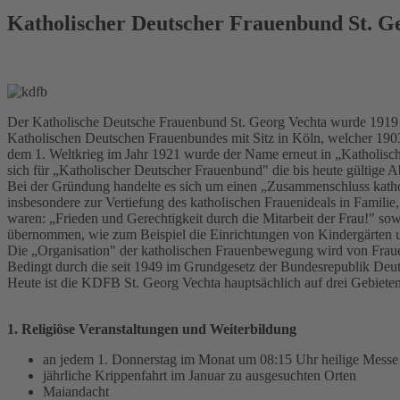
Katholischer Deutscher Frauenbund St. G
Der Katholische Deutsche Frauenbund St. Georg Vechta wurde 1919 vo
Katholischen Deutschen Frauenbundes mit Sitz in Köln, welcher 19
dem 1. Weltkrieg im Jahr 1921 wurde der Name erneut in „Katholisch
sich für „Katholischer Deutscher Frauenbund" die bis heute gültig
Bei der Gründung handelte es sich um einen „Zusammenschluss kathol
insbesondere zur Vertiefung des katholischen Frauenideals in Famili
waren: „Frieden und Gerechtigkeit durch die Mitarbeit der Frau!" so
übernommen, wie zum Beispiel die Einrichtungen von Kindergärten 
Die „Organisation" der katholischen Frauenbewegung wird von Frauen 
Bedingt durch die seit 1949 im Grundgesetz der Bundesrepublik Deu
Heute ist die KDFB St. Georg Vechta hauptsächlich auf drei Gebieten 
1. Religiöse Veranstaltungen und Weiterbildung
an jedem 1. Donnerstag im Monat um 08:15 Uhr heilige Messe
jährliche Krippenfahrt im Januar zu ausgesuchten Orten
Maiandacht