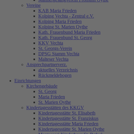
Vereine
KAB Maria Frieden
Kolping Vechta - Zentral e.V.
Kolping Maria Frieden
Kolping St. Marien Oythe
Kath. Frauenbund Maria Frieden
Kath. Frauenbund St. Georg
KKV Vechta
St. Georgs-Verein
DPSG Stamm Vechta
Malteser Vechta
Ansprechpartnerverz.
aktuelles Verzeichnis
Rückmeldebogen
Einrichtungen
Kirchengebäude
St. Georg
Maria Frieden
St. Marien Oythe
Kindertagesstätten des KKGV
Kindertagesstätte St. Elisabeth
Kindertagesstätte St. Franziskus
Kindertagesstätte Maria Frieden
Kindertagesstätte St. Marien Oythe