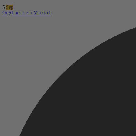
5
Sep
Orgelmusik zur Marktzeit