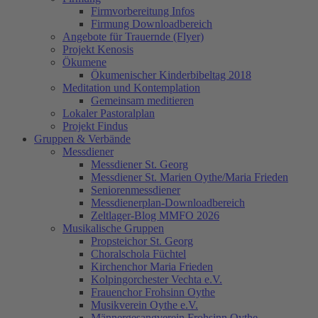
Firmvorbereitung Infos
Firmung Downloadbereich
Angebote für Trauernde (Flyer)
Projekt Kenosis
Ökumene
Ökumenischer Kinderbibeltag 2018
Meditation und Kontemplation
Gemeinsam meditieren
Lokaler Pastoralplan
Projekt Findus
Gruppen & Verbände
Messdiener
Messdiener St. Georg
Messdiener St. Marien Oythe/Maria Frieden
Seniorenmessdiener
Messdienerplan-Downloadbereich
Zeltlager-Blog MMFO 2026
Musikalische Gruppen
Propsteichor St. Georg
Choralschola Füchtel
Kirchenchor Maria Frieden
Kolpingorchester Vechta e.V.
Frauenchor Frohsinn Oythe
Musikverein Oythe e.V.
Männergesangverein Frohsinn Oythe