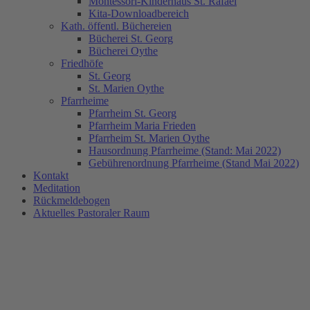
Montessori-Kinderhaus St. Rafael
Kita-Downloadbereich
Kath. öffentl. Büchereien
Bücherei St. Georg
Bücherei Oythe
Friedhöfe
St. Georg
St. Marien Oythe
Pfarrheime
Pfarrheim St. Georg
Pfarrheim Maria Frieden
Pfarrheim St. Marien Oythe
Hausordnung Pfarrheime (Stand: Mai 2022)
Gebührenordnung Pfarrheime (Stand Mai 2022)
Kontakt
Meditation
Rückmeldebogen
Aktuelles Pastoraler Raum