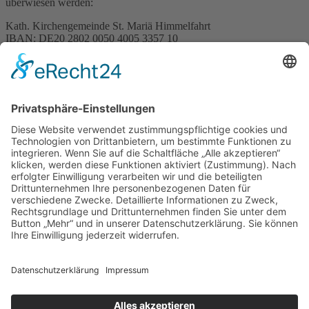
überwiesen werden:
Kath. Kirchengemeinde St. Mariä Himmelfahrt
IBAN: DE20 2802 0050 4005 3357 10
Verwendungszweck:
- Für die Kirche Maria Frieden „Sanierung Kirche Maria Frieden“
- Für die Seekenkappelle (Sanierung Seekenkapelle“
KÖB St. Georg online
Neu! - Die Bücherei St. Georg ist jetzt auch in den "Sozialen
Medien". Einfach das Logo anklicken:
Kath. Kirchengemeinde St. Mariä Himmelfahrt
· An der Propstei