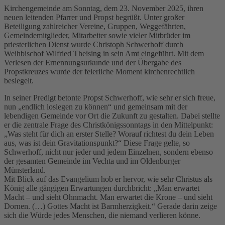
Kirchengemeinde am Sonntag, dem 23. November 2025, ihren
neuen leitenden Pfarrer und Propst begrüßt. Unter großer
Beteiligung zahlreicher Vereine, Gruppen, Weggefährten,
Gemeindemitglieder, Mitarbeiter sowie vieler Mitbrüder im
priesterlichen Dienst wurde Christoph Schwerhoff durch
Weihbischof Wilfried Theising in sein Amt eingeführt. Mit dem
Verlesen der Ernennungsurkunde und der Übergabe des
Propstkreuzes wurde der feierliche Moment kirchenrechtlich
besiegelt.
In seiner Predigt betonte Propst Schwerhoff, wie sehr er sich freue,
nun „endlich loslegen zu können“ und gemeinsam mit der
lebendigen Gemeinde vor Ort die Zukunft zu gestalten. Dabei stellte
er die zentrale Frage des Christkönigssonntags in den Mittelpunkt:
„Was steht für dich an erster Stelle? Worauf richtest du dein Leben
aus, was ist dein Gravitationspunkt?“ Diese Frage gelte, so
Schwerhoff, nicht nur jeder und jedem Einzelnen, sondern ebenso
der gesamten Gemeinde im Vechta und im Oldenburger
Münsterland.
Mit Blick auf das Evangelium hob er hervor, wie sehr Christus als
König alle gängigen Erwartungen durchbricht: „Man erwartet
Macht – und sieht Ohnmacht. Man erwartet die Krone – und sieht
Dornen. (…) Gottes Macht ist Barmherzigkeit.“ Gerade darin zeige
sich die Würde jedes Menschen, die niemand verlieren könne.