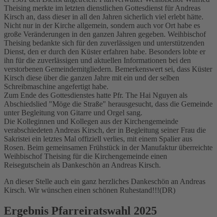
Theising merkte im letzten dienstlichen Gottesdienst für Andreas
Kirsch an, dass dieser in all den Jahren sicherlich viel erlebt hätte.
Nicht nur in der Kirche allgemein, sondern auch vor Ort habe es
große Veränderungen in den ganzen Jahren gegeben. Weihbischof
Theising bedankte sich für den zuverlässigen und unterstützenden
Dienst, den er durch den Küster erfahren habe. Besonders lobte er
ihn für die zuverlässigen und aktuellen Informationen bei den
verstorbenen Gemeindemitgliedern. Bemerkenswert sei, dass Küster
Kirsch diese über die ganzen Jahre mit ein und der selben
Schreibmaschine angefertigt habe.
Zum Ende des Gottesdienstes hatte Pfr. The Hai Nguyen als
Abschiedslied "Möge die Straße" herausgesucht, dass die Gemeinde
unter Begleitung von Gitarre und Orgel sang.
Die Kolleginnen und Kollegen aus der Kirchengemeinde
verabschiedeten Andreas Kirsch, der in Begleitung seiner Frau die
Sakristei ein letztes Mal offiziell verlies, mit einem Spalier aus
Rosen. Beim gemeinsamen Frühstück in der Manufaktur überreichte
Weihbischof Theising für die Kirchengemeinde einen
Reisegutschein als Dankeschön an Andreas Kirsch.
An dieser Stelle auch ein ganz herzliches Dankeschön an Andreas
Kirsch. Wir wünschen einen schönen Ruhestand!!!(DR)
Ergebnis Pfarreiratswahl 2025