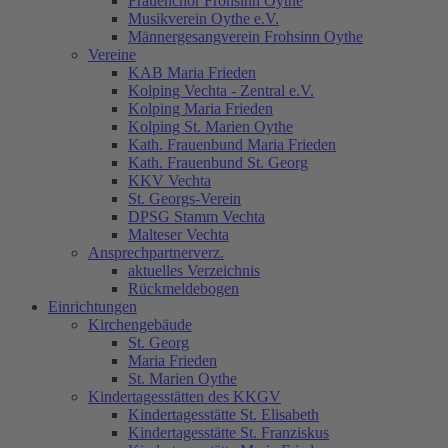
Frauenchor Frohsinn Oythe
Musikverein Oythe e.V.
Männergesangverein Frohsinn Oythe
Vereine
KAB Maria Frieden
Kolping Vechta - Zentral e.V.
Kolping Maria Frieden
Kolping St. Marien Oythe
Kath. Frauenbund Maria Frieden
Kath. Frauenbund St. Georg
KKV Vechta
St. Georgs-Verein
DPSG Stamm Vechta
Malteser Vechta
Ansprechpartnerverz.
aktuelles Verzeichnis
Rückmeldebogen
Einrichtungen
Kirchengebäude
St. Georg
Maria Frieden
St. Marien Oythe
Kindertagesstätten des KKGV
Kindertagesstätte St. Elisabeth
Kindertagesstätte St. Franziskus