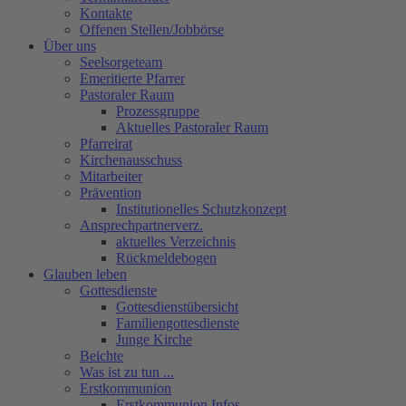
Kontakte
Offenen Stellen/Jobbörse
Über uns
Seelsorgeteam
Emeritierte Pfarrer
Pastoraler Raum
Prozessgruppe
Aktuelles Pastoraler Raum
Pfarreirat
Kirchenausschuss
Mitarbeiter
Prävention
Institutionelles Schutzkonzept
Ansprechpartnerverz.
aktuelles Verzeichnis
Rückmeldebogen
Glauben leben
Gottesdienste
Gottesdienstübersicht
Familiengottesdienste
Junge Kirche
Beichte
Was ist zu tun ...
Erstkommunion
Erstkommunion Infos