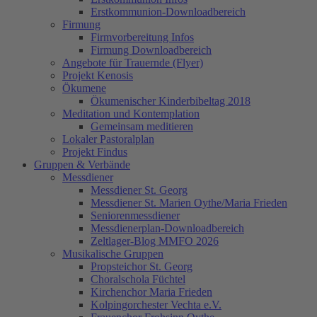
Erstkommunion-Downloadbereich
Firmung
Firmvorbereitung Infos
Firmung Downloadbereich
Angebote für Trauernde (Flyer)
Projekt Kenosis
Ökumene
Ökumenischer Kinderbibeltag 2018
Meditation und Kontemplation
Gemeinsam meditieren
Lokaler Pastoralplan
Projekt Findus
Gruppen & Verbände
Messdiener
Messdiener St. Georg
Messdiener St. Marien Oythe/Maria Frieden
Seniorenmessdiener
Messdienerplan-Downloadbereich
Zeltlager-Blog MMFO 2026
Musikalische Gruppen
Propsteichor St. Georg
Choralschola Füchtel
Kirchenchor Maria Frieden
Kolpingorchester Vechta e.V.