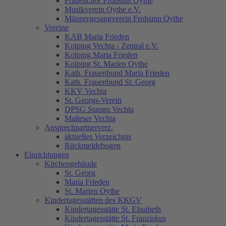
Frauenchor Frohsinn Oythe
Musikverein Oythe e.V.
Männergesangverein Frohsinn Oythe
Vereine
KAB Maria Frieden
Kolping Vechta - Zentral e.V.
Kolping Maria Frieden
Kolping St. Marien Oythe
Kath. Frauenbund Maria Frieden
Kath. Frauenbund St. Georg
KKV Vechta
St. Georgs-Verein
DPSG Stamm Vechta
Malteser Vechta
Ansprechpartnerverz.
aktuelles Verzeichnis
Rückmeldebogen
Einrichtungen
Kirchengebäude
St. Georg
Maria Frieden
St. Marien Oythe
Kindertagesstätten des KKGV
Kindertagesstätte St. Elisabeth
Kindertagesstätte St. Franziskus