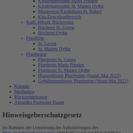
Kindertagesstätte Maria Frieden
Kindertagesstätte St. Marien Oythe
Montessori-Kinderhaus St. Rafael
Kita-Downloadbereich
Kath. öffentl. Büchereien
Bücherei St. Georg
Bücherei Oythe
Friedhöfe
St. Georg
St. Marien Oythe
Pfarrheime
Pfarrheim St. Georg
Pfarrheim Maria Frieden
Pfarrheim St. Marien Oythe
Hausordnung Pfarrheime (Stand: Mai 2022)
Gebührenordnung Pfarrheime (Stand Mai 2022)
Kontakt
Meditation
Rückmeldebogen
Aktuelles Pastoraler Raum
Hinweisgeberschutzgesetz
Im Rahmen der Umsetzung der Anforderungen des
Hinweisgeberschutzgesetzes
(HinSchG) und zur Sicherstellung