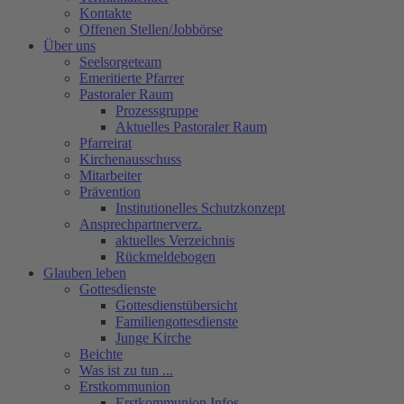
Kontakte
Offenen Stellen/Jobbörse
Über uns
Seelsorgeteam
Emeritierte Pfarrer
Pastoraler Raum
Prozessgruppe
Aktuelles Pastoraler Raum
Pfarreirat
Kirchenausschuss
Mitarbeiter
Prävention
Institutionelles Schutzkonzept
Ansprechpartnerverz.
aktuelles Verzeichnis
Rückmeldebogen
Glauben leben
Gottesdienste
Gottesdienstübersicht
Familiengottesdienste
Junge Kirche
Beichte
Was ist zu tun ...
Erstkommunion
Erstkommunion Infos