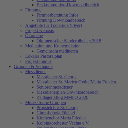
Erstkommunion-Downloadbereich
Firmung
Firmvorbereitung Infos
Firmung Downloadbereich
Angebote für Trauernde (Flyer)
Projekt Kenosis
Ökumene
Ökumenischer Kinderbibeltag 2018
Meditation und Kontemplation
Gemeinsam meditieren
Lokaler Pastoralplan
Projekt Findus
Gruppen & Verbände
Messdiener
Messdiener St. Georg
Messdiener St. Marien Oythe/Maria Frieden
Seniorenmessdiener
Messdienerplan-Downloadbereich
Zeltlager-Blog MMFO 2026
Musikalische Gruppen
Propsteichor St. Georg
Choralschola Füchtel
Kirchenchor Maria Frieden
Kolpingorchester Vechta e.V.