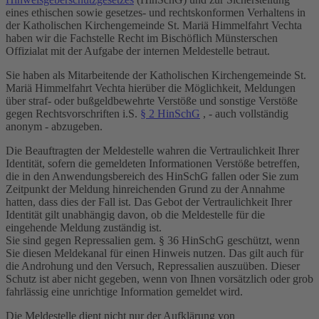
eines ethischen sowie gesetzes- und rechtskonformen Verhaltens in
der Katholischen Kirchengemeinde St. Mariä Himmelfahrt Vechta
haben wir die Fachstelle Recht im Bischöflich Münsterschen
Offizialat mit der Aufgabe der internen Meldestelle betraut.
Sie haben als Mitarbeitende der Katholischen Kirchengemeinde St.
Mariä Himmelfahrt Vechta hierüber die Möglichkeit, Meldungen
über straf- oder bußgeldbewehrte Verstöße und sonstige Verstöße
gegen Rechtsvorschriften i.S.
§ 2 HinSchG
, - auch vollständig
anonym - abzugeben.
Die Beauftragten der Meldestelle wahren die Vertraulichkeit Ihrer
Identität, sofern die gemeldeten Informationen Verstöße betreffen,
die in den Anwendungsbereich des HinSchG fallen oder Sie zum
Zeitpunkt der Meldung hinreichenden Grund zu der Annahme
hatten, dass dies der Fall ist. Das Gebot der Vertraulichkeit Ihrer
Identität gilt unabhängig davon, ob die Meldestelle für die
eingehende Meldung zuständig ist.
Sie sind gegen Repressalien gem. § 36 HinSchG geschützt, wenn
Sie diesen Meldekanal für einen Hinweis nutzen. Das gilt auch für
die Androhung und den Versuch, Repressalien auszuüben. Dieser
Schutz ist aber nicht gegeben, wenn von Ihnen vorsätzlich oder grob
fahrlässig eine unrichtige Information gemeldet wird.
Die Meldestelle dient nicht nur der Aufklärung von